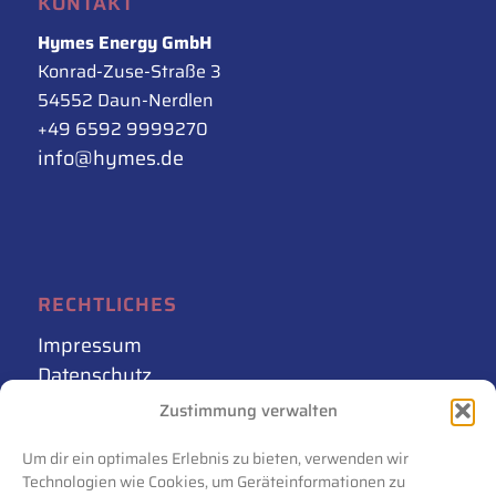
KONTAKT
Hymes Energy GmbH
Konrad-Zuse-Straße 3
54552 Daun-Nerdlen
+49 6592 9999270
info@hymes.de
RECHTLICHES
Impressum
Datenschutz
AGB
Zustimmung verwalten
Cookie-Richtlinie (EU)
Um dir ein optimales Erlebnis zu bieten, verwenden wir
Technologien wie Cookies, um Geräteinformationen zu